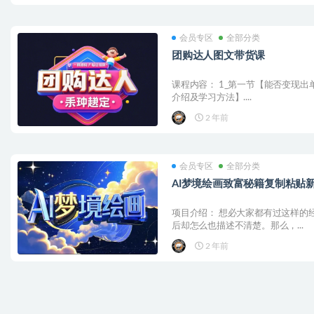
会员专区
全部分类
团购达人图文带货课
课程内容： 1_第一节【能否变现出单
介绍及学习方法】....
2 年前
会员专区
全部分类
AI梦境绘画致富秘籍复制粘贴
项目介绍： 想必大家都有过这样的
后却怎么也描述不清楚。那么，...
2 年前