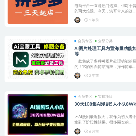
电商平台一直是热门选择。但对于
的两大难题。今天，洪哥带来的这...
1 年前
会员专区
全部分类
AI图片处理工具内置海量功能
等
一款集成了多种AI图片处理功能的
的！它的界面简洁清爽，操作简单...
2 年前
会员专区
实操项目
30天108集AI漫剧5人小队8
📌AI漫剧最近很火，我作为初入
拿到了阶段性结果。很多圈友的...
6 月前