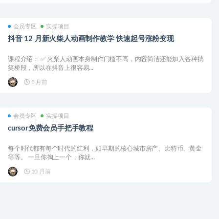
会员专区
实操项目
抖音 12 月新火柴人动画制作教学 快速起号涨粉变现
课程介绍： ✅ 火柴人动画本身制作门槛不高，内容简洁还能加入各种搞
笑桥段，所以在抖音上很容易...
8 月前
会员专区
实操项目
cursor免费会员手把手教程
每个时代都有每个时代的红利，如早期的核心城市房产、比特币、黄金
等等。​ 一旦你掏上一个，你就...
10 月前