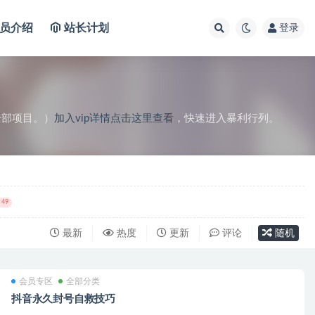
员介绍
站长计划
登录
全部项目。）
加入vip详情点击这里查看
，快速进入暴利行列。
49
最新
热度
更新
评论
随机
会员专区
全部分类
抖音永久封号自救技巧