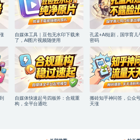
涨
自媒体工具｜豆包无水印下载来
孔孟+AI短剧，国学育
了，AI图片视频随便用
密码
到
自媒体快速起号四板斧：合规重
搬砖知乎神问答，公众
构，全平台通吃
天涨