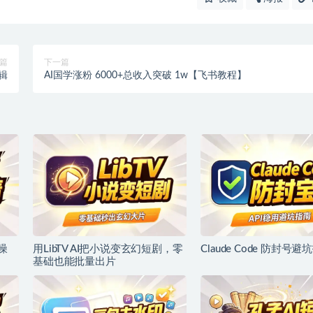
篇
下一篇
辑
AI国学涨粉 6000+总收入突破 1w【飞书教程】
噪
用LibTV AI把小说变玄幻短剧，零
Claude Code 防封号避
基础也能批量出片