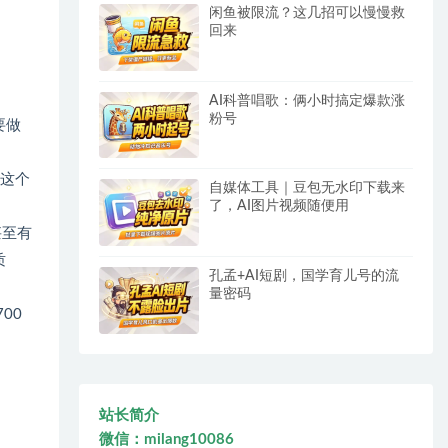
闲鱼被限流？这几招可以慢慢救
回来
AI科普唱歌：俩小时搞定爆款涨
粉号
要做
。
过这个
自媒体工具｜豆包无水印下载来
了，AI图片视频随便用
甚至有
质
孔孟+AI短剧，国学育儿号的流
量密码
00
站长简介
微信：milang10086