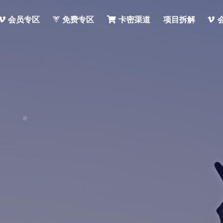
会员专区
免费专区
卡密渠道
项目拆解