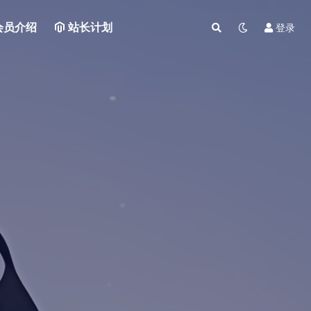
会员介绍
站长计划
登录