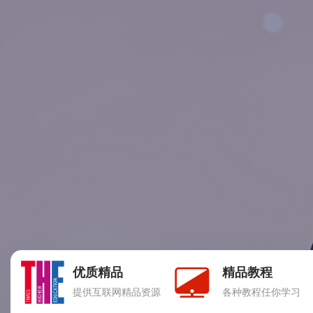
优质精品
精品教程
提供互联网精品资源
各种教程任你学习