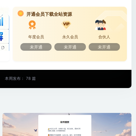
开通会员下载全站资源
年度会员
永久会员
合伙人
未开通
未开通
未开通
本周发布： 78 篇