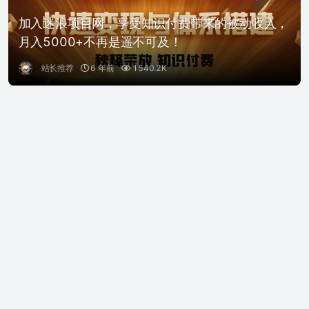
加入迷浪项目网，享受知识付费带来的被动收入，
月入5000+不再是遥不可及！
站长推荐
6 年前
1540.2K