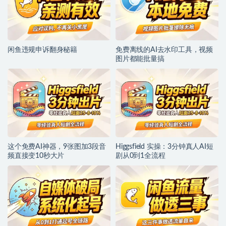
闲鱼违规申诉翻身秘籍
免费离线的AI去水印工具，视频
图片都能批量搞
这个免费AI神器，9张图加3段音
Higgsfield 实操：3分钟真人AI短
频直接变10秒大片
剧从0到1全流程