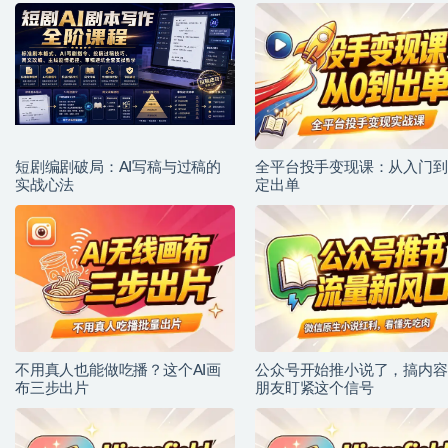
短剧编剧破局：AI写稿与过稿的
全平台投手变现课：从入门到
实战心法
定出单
不用真人也能做吃播？这个AI画
公众号开始推小说了，搞内容
布三步出片
朋友盯紧这个信号