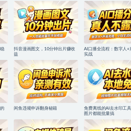
稳
抖音漫画图文，10分钟出片赚收
AI口播全流程：数字人
益
实战
的
闲鱼违规申诉翻身秘籍
免费离线的AI去水印工
图片都能批量搞