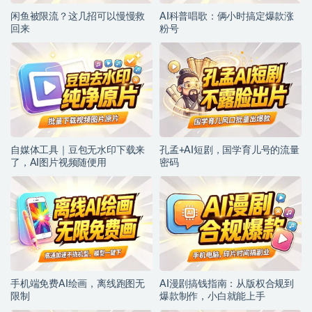
闲鱼被限流？这几招可以慢慢救
AI科普唱歌：俩小时搞定爆款涨
回来
粉号
自媒体工具｜豆包无水印下载来
孔孟+AI短剧，国学育儿号的流量
了，AI图片视频随便用
密码
手机端免费AI绘画，离线跑图无
AI漫剧搞钱指南：从版权合规到
限制
爆款制作，小白就能上手