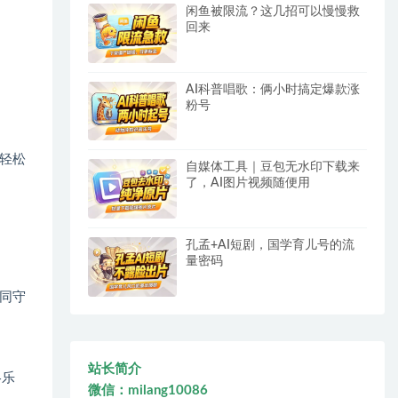
闲鱼被限流？这几招可以慢慢救
回来
AI科普唱歌：俩小时搞定爆款涨
粉号
轻松
自媒体工具｜豆包无水印下载来
了，AI图片视频随便用
孔孟+AI短剧，国学育儿号的流
量密码
同守
站长简介
略乐
微信：milang10086