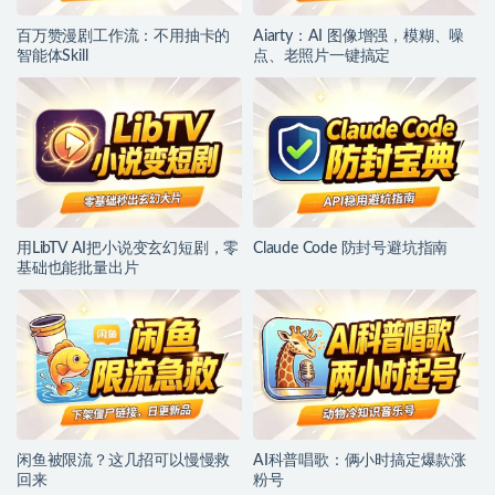
百万赞漫剧工作流：不用抽卡的
Aiarty：AI 图像增强，模糊、噪
智能体Skill
点、老照片一键搞定
用LibTV AI把小说变玄幻短剧，零
Claude Code 防封号避坑指南
基础也能批量出片
闲鱼被限流？这几招可以慢慢救
AI科普唱歌：俩小时搞定爆款涨
回来
粉号