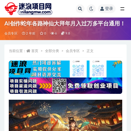
登录
全部
AI创作蛇年各路神仙大拜年月入过万多平台通用！
会员专区
2 年前
0
6
9.8
当前位置：
首页
全部分类
会员专区
正文