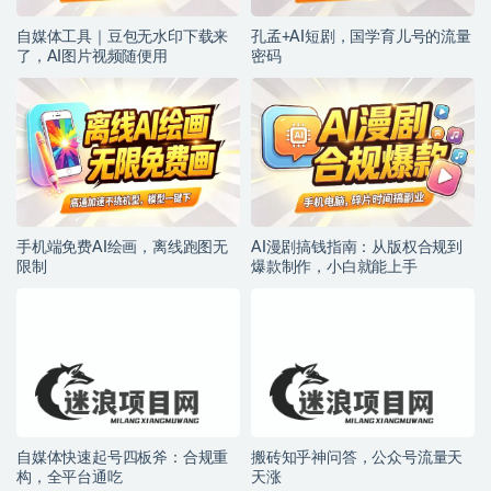
自媒体工具｜豆包无水印下载来
孔孟+AI短剧，国学育儿号的流量
了，AI图片视频随便用
密码
手机端免费AI绘画，离线跑图无
AI漫剧搞钱指南：从版权合规到
限制
爆款制作，小白就能上手
自媒体快速起号四板斧：合规重
搬砖知乎神问答，公众号流量天
构，全平台通吃
天涨