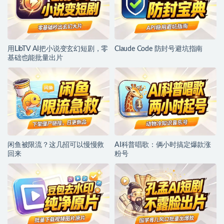
用LibTV AI把小说变玄幻短剧，零
Claude Code 防封号避坑指南
基础也能批量出片
闲鱼被限流？这几招可以慢慢救
AI科普唱歌：俩小时搞定爆款涨
回来
粉号