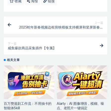
收藏
海报
链接
上一篇
2025蛇年新春视频边框剪映模板支持横屏和竖屏新春祝
福视频素材【虚拟资源】
下一篇
咸鱼爆款商品采集插件【专属】
相关文章
百万赞漫剧工作流：不用抽卡的
Aiarty：AI 图像增强，模糊、噪
智能体Skill
点、老照片一键搞定