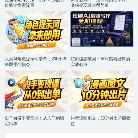
直通车矩阵打法：用多计划低出
抖音新风口：用AI玩伪纪录片，
价撬动搜索流量
涨粉变现其实很简单
八类AI角色提示词清单，200个拿
短剧编剧破局：AI写稿与过稿的
来即用的指令
实战心法
全平台投手变现课：从入门到稳
抖音漫画图文，10分钟出片赚收
定出单
益