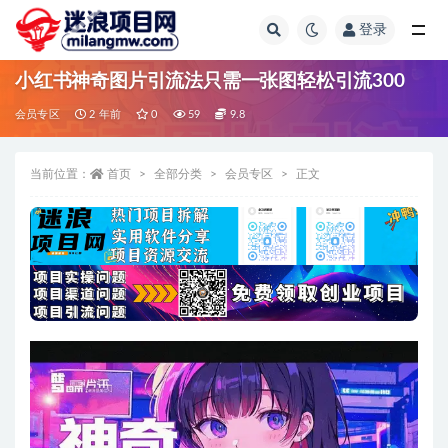
登录
全部
小红书神奇图片引流法只需一张图轻松引流300
会员专区
2 年前
0
59
9.8
当前位置：
首页
全部分类
会员专区
正文