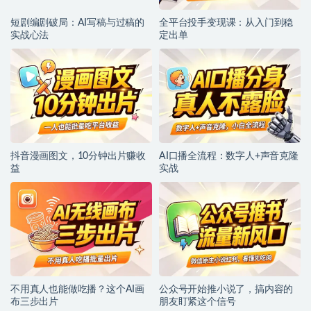
短剧编剧破局：AI写稿与过稿的
全平台投手变现课：从入门到稳
实战心法
定出单
抖音漫画图文，10分钟出片赚收
AI口播全流程：数字人+声音克隆
益
实战
不用真人也能做吃播？这个AI画
公众号开始推小说了，搞内容的
布三步出片
朋友盯紧这个信号