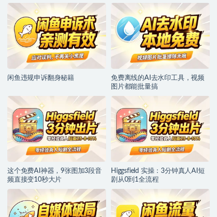
闲鱼违规申诉翻身秘籍
免费离线的AI去水印工具，视频
图片都能批量搞
这个免费AI神器，9张图加3段音
Higgsfield 实操：3分钟真人AI短
频直接变10秒大片
剧从0到1全流程