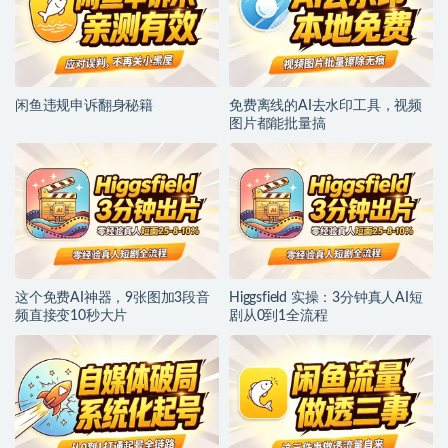
闲鱼违规申诉翻身秘籍
免费离线的AI去水印工具，视频
图片都能批量搞
这个免费AI神器，9张图加3段音
Higgsfield 实操：3分钟真人AI短
频直接变10秒大片
剧从0到1全流程