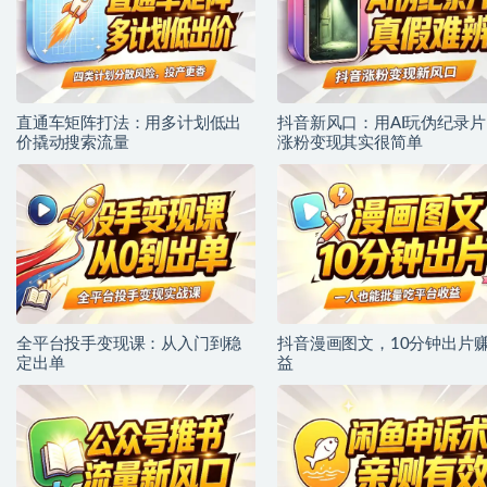
直通车矩阵打法：用多计划低出
抖音新风口：用AI玩伪纪录片
价撬动搜索流量
涨粉变现其实很简单
全平台投手变现课：从入门到稳
抖音漫画图文，10分钟出片
定出单
益