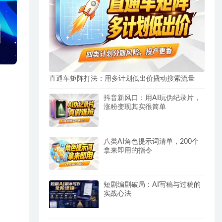
直通车矩阵打法：用多计划低出价撬动搜索流量
抖音新风口：用AI玩伪纪录片，
涨粉变现其实很简单
八类AI角色提示词清单，200个
拿来即用的指令
短剧编剧破局：AI写稿与过稿的
实战心法