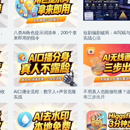
，
八类AI角色提示词清单，200个拿
短剧编剧破局：AI写稿
来即用的指令
实战心法
赚收
AI口播全流程：数字人+声音克隆
不用真人也能做吃播？这
实战
布三步出片