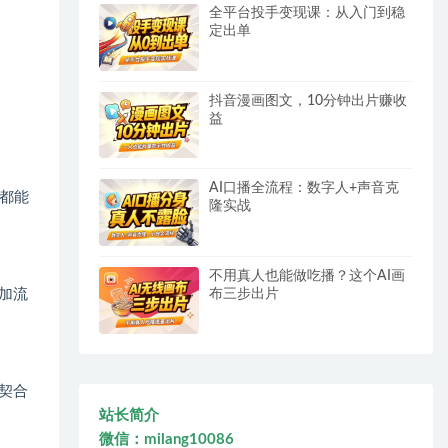
全平台投手变现课：从入门到稳
定出单
抖音漫画图文，10分钟出片赚收
益
AI口播全流程：数字人+声音克
都能
隆实战
不用真人也能做吃播？这个AI画
加流
布三步出片
契合
站长简介
微信：milang10086