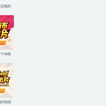
与过稿的
个AI画
加3段音