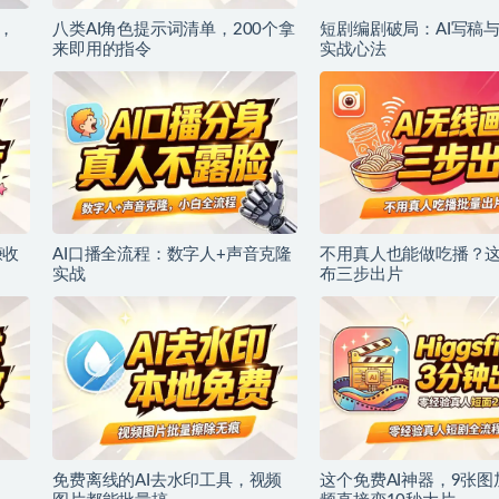
，
八类AI角色提示词清单，200个拿
短剧编剧破局：AI写稿
来即用的指令
实战心法
赚收
AI口播全流程：数字人+声音克隆
不用真人也能做吃播？这
实战
布三步出片
免费离线的AI去水印工具，视频
这个免费AI神器，9张图