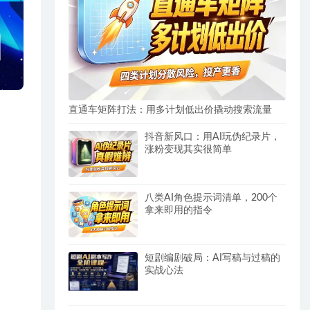
直通车矩阵打法：用多计划低出价撬动搜索流量
抖音新风口：用AI玩伪纪录片，
涨粉变现其实很简单
八类AI角色提示词清单，200个
拿来即用的指令
短剧编剧破局：AI写稿与过稿的
实战心法