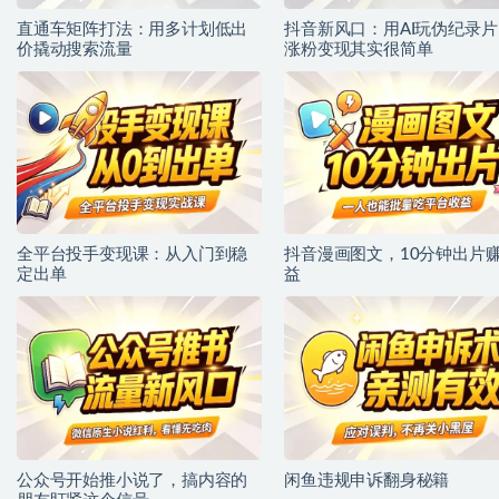
直通车矩阵打法：用多计划低出
抖音新风口：用AI玩伪纪录片
价撬动搜索流量
涨粉变现其实很简单
全平台投手变现课：从入门到稳
抖音漫画图文，10分钟出片
定出单
益
公众号开始推小说了，搞内容的
闲鱼违规申诉翻身秘籍