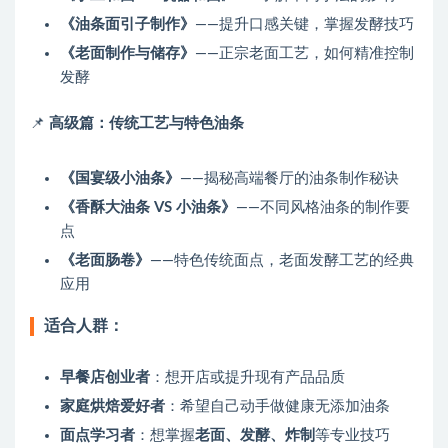
《油条面引子制作》
——提升口感关键，掌握发酵技巧
《老面制作与储存》
——正宗老面工艺，如何精准控制
发酵
📌
高级篇：传统工艺与特色油条
《国宴级小油条》
——揭秘高端餐厅的油条制作秘诀
《香酥大油条 VS 小油条》
——不同风格油条的制作要
点
《老面肠卷》
——特色传统面点，老面发酵工艺的经典
应用
适合人群
：
早餐店创业者
：想开店或提升现有产品品质
家庭烘焙爱好者
：希望自己动手做健康无添加油条
面点学习者
：想掌握
老面、发酵、炸制
等专业技巧