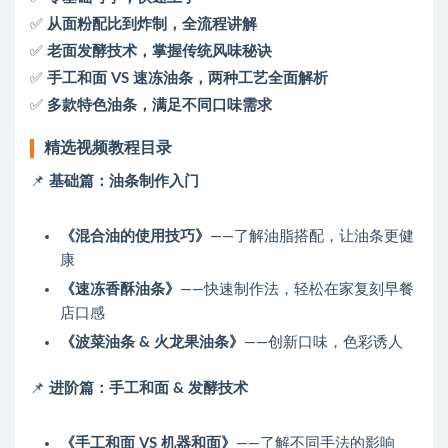
✅
从面粉配比到炸制，全流程讲解
✅
老面发酵技术，掌握传统风味秘诀
✅
手工和面 VS 速冻油条，两种工艺全面解析
✅
多款特色油条，满足不同口味需求
精选视频教程目录
📌
基础篇：油条制作入门
《混合油的使用技巧》
——了解油脂搭配，让油条更健
康
《速冻香酥油条》
——快速制作法，轻松在家复刻早餐
店口感
《波菜油条 & 火龙果油条》
——创新口味，色彩诱人
📌
进阶篇：手工和面 & 发酵技术
《手工和面 VS 机器和面》
——了解不同手法的影响