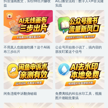
抖音漫画图文，10分钟出片赚收
AI口播全流程：数字人+声音克隆
益
实战
不用真人也能做吃播？这个AI画
公众号开始推小说了，搞内容的
布三步出片
朋友盯紧这个信号
闲鱼违规申诉翻身秘籍
免费离线的AI去水印工具，视频
图片都能批量搞