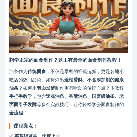
想学正宗的面食制作？这里有最全的面食制作教程！
油条作为
传统面食
，不仅是早餐的经典选择，更是各地小
吃店的热门品类。如何炸出
蓬松香酥、不含添加剂的健康
油条
？如何用
老面发酵
制作更有嚼劲的传统面点？本教程
手把手教学
，包含
速冻油条、香酥油条、国宴级油条、老
面面引子发酵
等多个实战技巧，让你轻松学会面食制作的
全流程
！
课程亮点
：
✅
零基础可学，快速上手