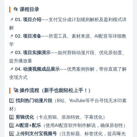
📂 课程目录
📌
01. 项目介绍
——支付宝分成计划规则解析及盈利模式详
解
📌
02. 项目准备
——所需工具、素材来源、AI配音等详细教
学
📌
03. 项目实操演示
——如何剪辑动漫片段、优化原创度、
提升播放量
📌
04. 动漫视频成品展示
——优秀案例拆解，带你直观了解
变现方式
🚀 操作流程（新手也能轻松上手！）
1️⃣
找到热门动漫片段
（B站、YouTube等平台寻找无水印素
材）
2️⃣
剪辑优化
（卡点剪辑、添加特效、字幕优化）
3️⃣
AI配音+配乐
（使用AI配音软件制作解说，确保原创性）
4️⃣
上传到支付宝视频号
（注意标题、标签优化，提高曝光