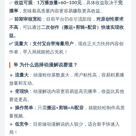
✅
收益可观
：
1万播放量=60~100元
，具体收益取决于
完
播率
，意味着高质量内容更容易赚取更高收益。
✅
前期审核宽松
：目前平台仍在引流阶段，
对原创性要求
不高
，可以通过
二次创作（搬运+剪辑+配音）快速实现收
益。
✅ 流量大：支付宝自带海量用户
，现在正大力扶持内容创
作者，早入局就能抢占先机！
🎯 为什么选择动漫解说赛道？
🔹
流量大
：动漫粉丝基数庞大，用户粘性高，容易积累播
放量和互动。
🔹
变现快
：动漫解说内容更容易提高完播率，收益比其他
赛道更高。
🔹
操作简单
：只需
搬运+剪辑+AI配音
，就能轻松制作高质
量视频。
🔹
低竞争
：目前做动漫解说的人较少，适合新手快速入
局！