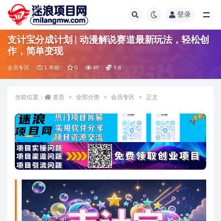
登录
全部
支计宝分成计划 | 动漫解说赛道最新玩法，轻松创
作，简单变现
会员专区
1 年前
0
49
9.8
当前位置：
首页
全部分类
会员专区
正文