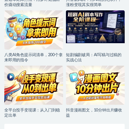
价撬动搜索流量
涨粉变现其实很简单
八类AI角色提示词清单，200个拿
短剧编剧破局：AI写稿与过稿的
来即用的指令
实战心法
全平台投手变现课：从入门到稳
抖音漫画图文，10分钟出片赚收
定出单
益