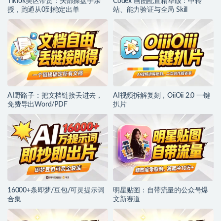
TikTok美区带货：头部操盘手亲
Codex 画图配置精华版：中转
授，跑通从0到稳定出单
站、能力验证与全局 Skill
AI野路子：把文档链接丢进去，
AI视频拆解复刻，OiiOii 2.0 一键
免费导出Word/PDF
扒片
16000+条即梦/豆包/可灵提示词
明星贴图：自带流量的公众号爆
合集
文新赛道