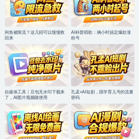
闲鱼被限流？这几招可以慢慢救
AI科普唱歌：俩小时搞定爆款涨
回来
粉号
自媒体工具｜豆包无水印下载来
孔孟+AI短剧，国学育儿号的流量
了，AI图片视频随便用
密码