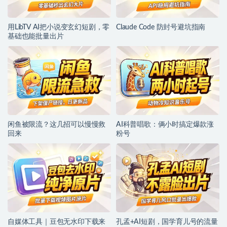
用LibTV AI把小说变玄幻短剧，零
Claude Code 防封号避坑指南
基础也能批量出片
闲鱼被限流？这几招可以慢慢救
AI科普唱歌：俩小时搞定爆款涨
回来
粉号
自媒体工具｜豆包无水印下载来
孔孟+AI短剧，国学育儿号的流量