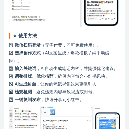
🔹 使用方法
1️⃣
微信扫码登录
（无需付费，即可免费使用）。
2️⃣
选择创作方式
（AI文案生成 / 爆款模板 / 纯手动编
辑）。
3️⃣
输入关键词
，AI自动生成笔记内容，并提供优化建议。
4️⃣
调整排版、优化措辞
，确保内容符合小红书风格。
5️⃣
AI生成封面
，让你的笔记视觉效果更吸引人。
6️⃣
违规检测
，避免违规内容导致限流或封号。
7️⃣
一键复制发布
，快速分享到小红书。