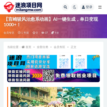
登录
全部
【宫崎骏风治愈系动画】AI一键生成，单日变现
1000+！
会员专区
1 年前
0
37
9.8
当前位置：
首页
全部分类
会员专区
正文