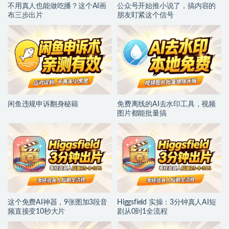
不用真人也能做吃播？这个AI画
公众号开始推小说了，搞内容的
布三步出片
朋友盯紧这个信号
闲鱼违规申诉翻身秘籍
免费离线的AI去水印工具，视频
图片都能批量搞
这个免费AI神器，9张图加3段音
Higgsfield 实操：3分钟真人AI短
频直接变10秒大片
剧从0到1全流程