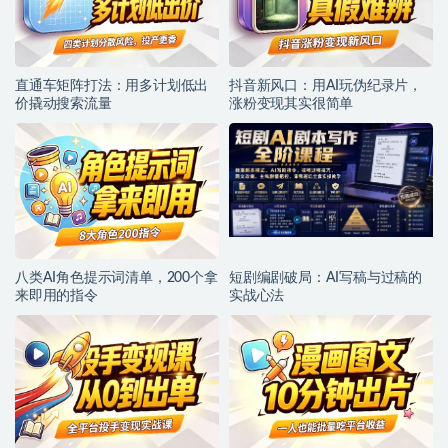
直通车矩阵打法：用多计划低出
抖音新风口：用AI玩伪纪录片，
价撬动搜索流量
涨粉变现其实很简单
八类AI角色提示词清单，200个拿
短剧编剧破局：AI写稿与过稿的
来即用的指令
实战心法