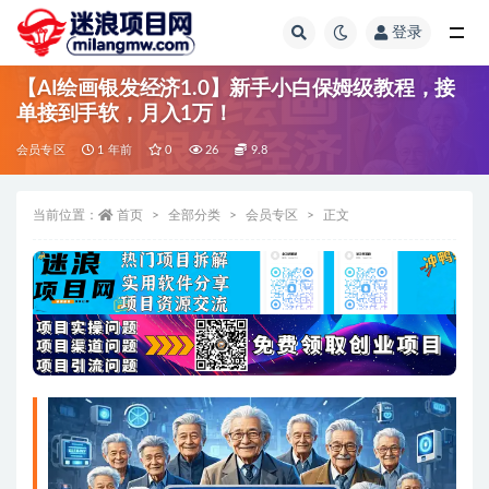
登录
全部
【AI绘画银发经济1.0】新手小白保姆级教程，接
单接到手软，月入1万！
会员专区
1 年前
0
26
9.8
当前位置：
首页
全部分类
会员专区
正文