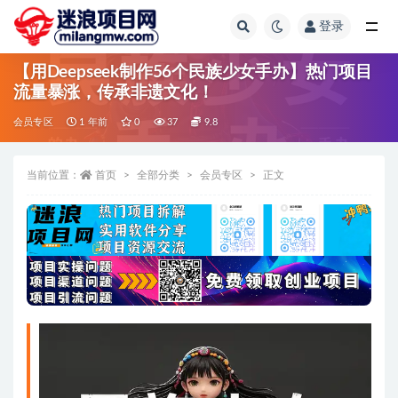
登录
全部
【用Deepseek制作56个民族少女手办】热门项目
流量暴涨，传承非遗文化！
会员专区
1 年前
0
37
9.8
当前位置：
首页
全部分类
会员专区
正文