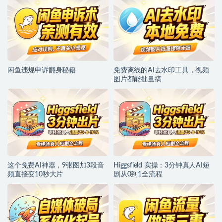
闲鱼违规申诉翻身秘籍
免费离线的AI去水印工具，视频
图片都能批量搞
这个免费AI神器，9张图加3段音
Higgsfield 实操：3分钟真人AI短
频直接变10秒大片
剧从0到1全流程