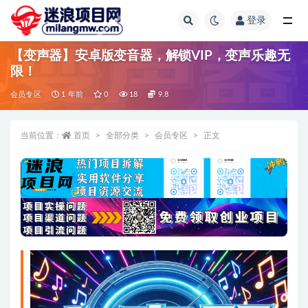
登录
全部
【变声器】安卓版变音器，解锁VIP，变声乐趣无
限！
会员专区
1 年前
0
18
9.8
当前位置：
首页
全部分类
会员专区
正文