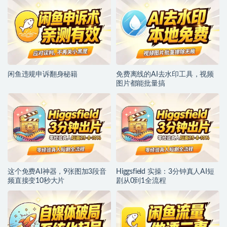
闲鱼违规申诉翻身秘籍
免费离线的AI去水印工具，视频
图片都能批量搞
这个免费AI神器，9张图加3段音
Higgsfield 实操：3分钟真人AI短
频直接变10秒大片
剧从0到1全流程