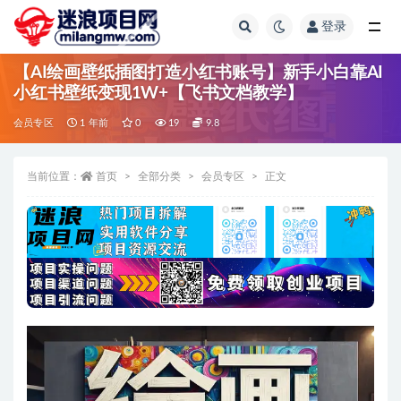
登录
全部
【AI绘画壁纸插图打造小红书账号】新手小白靠AI
小红书壁纸变现1W+【飞书文档教学】
会员专区
1 年前
0
19
9.8
当前位置：
首页
全部分类
会员专区
正文