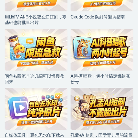
用LibTV AI把小说变玄幻短剧，零
Claude Code 防封号避坑指南
基础也能批量出片
闲鱼被限流？这几招可以慢慢救
AI科普唱歌：俩小时搞定爆款涨
回来
粉号
自媒体工具｜豆包无水印下载来
孔孟+AI短剧，国学育儿号的流量