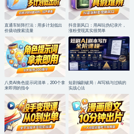
直通车矩阵打法：用多计划低出
抖音新风口：用AI玩伪纪录片，
价撬动搜索流量
涨粉变现其实很简单
八类AI角色提示词清单，200个拿
短剧编剧破局：AI写稿与过稿的
来即用的指令
实战心法