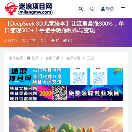
登录
全部
【DeepSeek 3D儿童绘本】让流量暴涨300%，单
日变现500+！手把手教你制作与变现
会员专区
1 年前
0
17
9.8
当前位置：
首页
全部分类
会员专区
正文