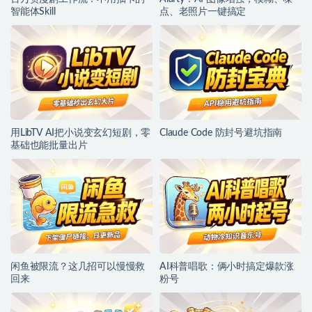
智能体Skill
点、老照片一键搞定
用LibTV AI把小说变玄幻短剧，零
Claude Code 防封号避坑指南
基础也能批量出片
闲鱼被限流？这几招可以慢慢救
AI科普唱歌：俩小时搞定爆款涨
回来
粉号