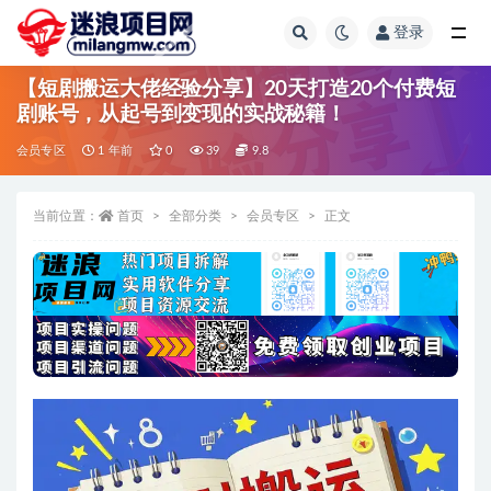
登录
全部
【短剧搬运大佬经验分享】20天打造20个付费短
剧账号，从起号到变现的实战秘籍！
会员专区
1 年前
0
39
9.8
当前位置：
首页
全部分类
会员专区
正文