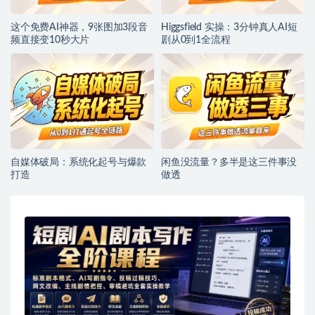
这个免费AI神器，9张图加3段音
Higgsfield 实操：3分钟真人AI短
频直接变10秒大片
剧从0到1全流程
自媒体破局：系统化起号与爆款
闲鱼没流量？多半是这三件事没
打造
做透