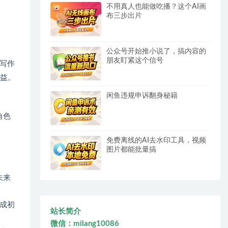
不用真人也能做吃播？这个AI画
布三步出片
公众号开始推小说了，搞内容的
朋友盯紧这个信号
写作
受益。
闲鱼违规申诉翻身秘籍
角色
免费离线的AI去水印工具，视频
图片都能批量搞
未来
成初
站长简介
微信：milang10086