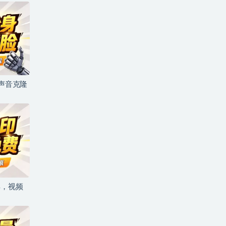
+声音克隆
具，视频