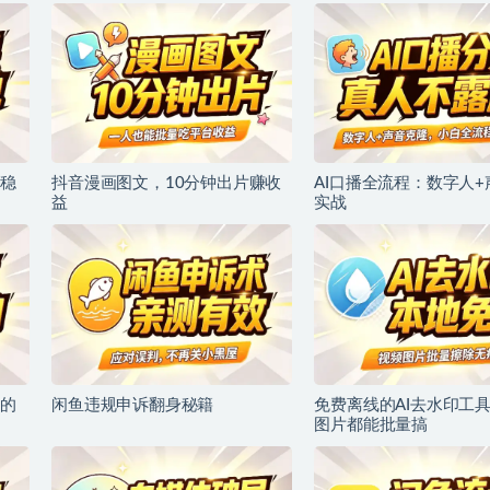
稳
抖音漫画图文，10分钟出片赚收
AI口播全流程：数字人
益
实战
的
闲鱼违规申诉翻身秘籍
免费离线的AI去水印工
图片都能批量搞