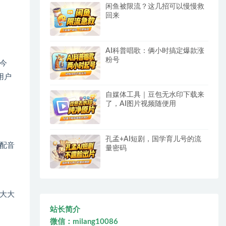
闲鱼被限流？这几招可以慢慢救
回来
AI科普唱歌：俩小时搞定爆款涨
粉号
今
用户
自媒体工具｜豆包无水印下载来
了，AI图片视频随便用
孔孟+AI短剧，国学育儿号的流
配音
量密码
大大
站长简介
微信：milang10086