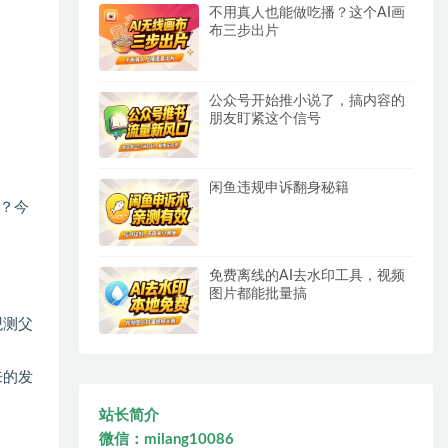
不用真人也能做吃播？这个AI画
布三步出片
公众号开始推小说了，搞内容的
朋友盯紧这个信号
闲鱼违规申诉翻身秘籍
？今
免费离线的AI去水印工具，视频
图片都能批量搞
观测父
来的发
站长简介
微信：milang10086