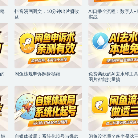
稳
抖音漫画图文，10分钟出片赚收
AI口播全流程：数字人
益
实战
的
闲鱼违规申诉翻身秘籍
免费离线的AI去水印工
图片都能批量搞
I短
自媒体破局：系统化起号与爆款
闲鱼没流量？多半是这