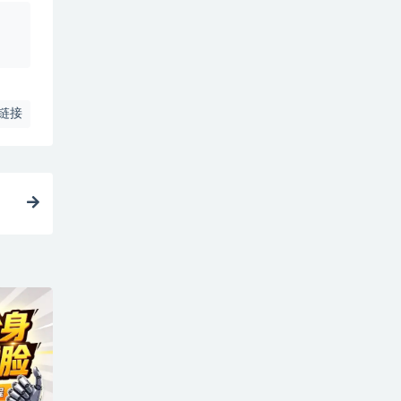
、
链接
教