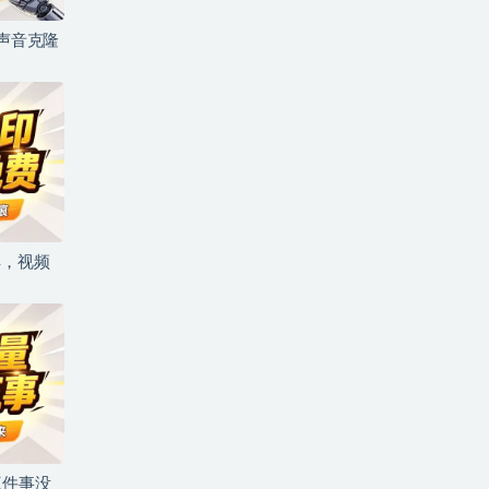
+声音克隆
具，视频
三件事没