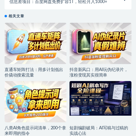
信息差项目：百度网盘免费扩容1T，轻松月入1000+
相关文章
直通车矩阵打法：用多计划低出
抖音新风口：用AI玩伪纪录片，
价撬动搜索流量
涨粉变现其实很简单
八类AI角色提示词清单，200个拿
短剧编剧破局：AI写稿与过稿的
来即用的指令
实战心法