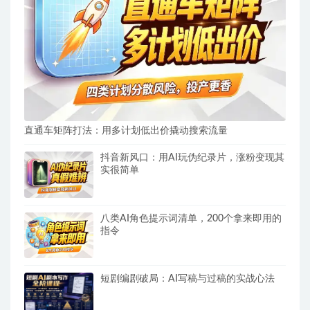
直通车矩阵打法：用多计划低出价撬动搜索流量
抖音新风口：用AI玩伪纪录片，涨粉变现其
实很简单
八类AI角色提示词清单，200个拿来即用的
指令
短剧编剧破局：AI写稿与过稿的实战心法