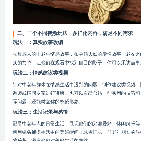
二、三个不同视频玩法：多样化内容，满足不同需求
玩法一：真实故事改编
收集感人的中老年情感故事，如金婚夫妇的爱情故事、老友之
众的共鸣，让他们在观看中找到自己的影子。你可以采访当事
玩法二：情感建议类视频
针对中老年群体在情感生活中遇到的问题，制作建议类视频。
询师或情感专家进行讲解，也可以自己总结一些实用的技巧和
际问题，还能树立你的权威形象。
玩法三：生活记录与感悟
记录中老年人的日常生活，展现他们的兴趣爱好、休闲娱乐等
何用镜头捕捉生活中的美好瞬间；或者记录一群老年朋友的旅
的乐趣，激发他们对美好生活的向往。