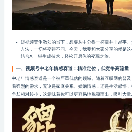
短视频竞争激烈的当下，想要从中分得一杯羹并非易事。
方法，一切将变得不同。今天，我要和大家分享的就是这
结合AI一键生成技术，轻松开启你的变现之旅。
一、视频号中老年情感赛道：精准定位，低竞争高流量
中老年情感赛道是一个被严重低估的领域。随着互联网的普及
着强烈的需求，无论是家庭关系、婚姻情感，还是生活感悟，
争却相对较小，这意味着你可以更容易地脱颖而出，吸引大量