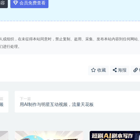
内容
会员免费查看
人或组织，在未征得本站同意时，禁止复制、盗用、采集、发布本站内容到任何网站
们进行处理。
收藏
海报
篇
下一篇
频
用AI制作与明星互动视频，流量天花板