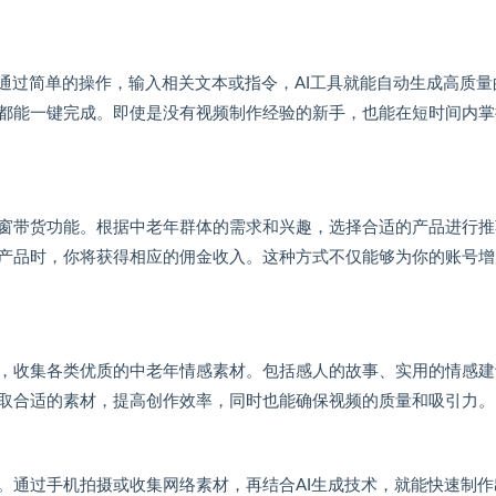
通过简单的操作，输入相关文本或指令，AI工具就能自动生成高质量
都能一键完成。即使是没有视频制作经验的新手，也能在短时间内掌
窗带货功能。根据中老年群体的需求和兴趣，选择合适的产品进行推
产品时，你将获得相应的佣金收入。这种方式不仅能够为你的账号增
，收集各类优质的中老年情感素材。包括感人的故事、实用的情感建
取合适的素材，提高创作效率，同时也能确保视频的质量和吸引力。
。通过手机拍摄或收集网络素材，再结合AI生成技术，就能快速制作