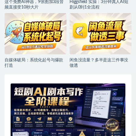
这个免费AI神器，9张图加3段音
Higgsfield 实操：3分钟真人AI短
频直接变10秒大片
剧从0到1全流程
自媒体破局：系统化起号与爆款
闲鱼没流量？多半是这三件事没
打造
做透