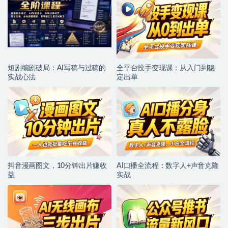
短剧编剧破局：AI写稿与过稿的
全平台投手变现课：从入门到稳
实战心法
定出单
抖音漫画图文，10分钟出片赚收
AI口播全流程：数字人+声音克隆
益
实战