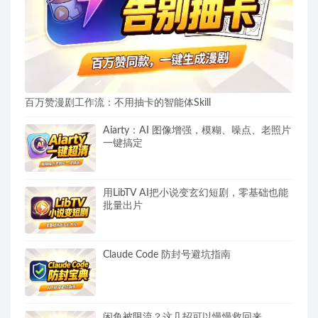
百万赞漫剧工作流：不用抽卡的智能体Skill
Aiarty：AI 图像增强，模糊、噪点、老照片
一键搞定
用LibTV AI把小说变玄幻短剧，零基础也能
批量出片
Claude Code 防封号避坑指南
闲鱼被限流？这几招可以慢慢救回来