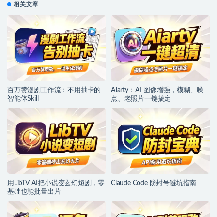
相关文章
百万赞漫剧工作流：不用抽卡的
Aiarty：AI 图像增强，模糊、噪
智能体Skill
点、老照片一键搞定
用LibTV AI把小说变玄幻短剧，零
Claude Code 防封号避坑指南
基础也能批量出片