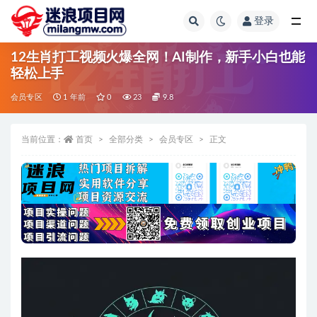
登录
全部
12生肖打工视频火爆全网！AI制作，新手小白也能
轻松上手
会员专区
1 年前
0
23
9.8
当前位置：
首页
全部分类
会员专区
正文