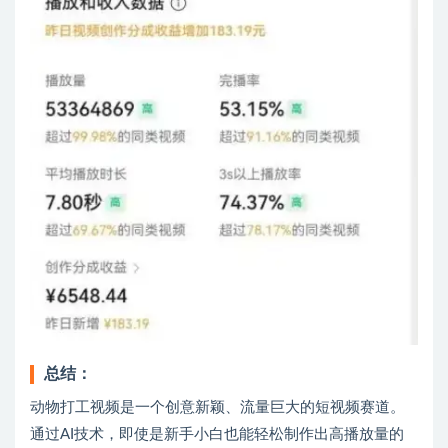
总结：
动物打工视频是一个创意新颖、流量巨大的短视频赛道。
通过AI技术，即使是新手小白也能轻松制作出高播放量的