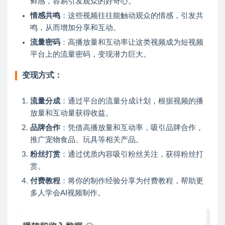
鲜感，容易引发观众的好奇心。
情感共鸣
：这些视频往往能触动观众的情感，引发共
鸣，从而增加分享和互动。
流量密码
：高播放量和互动率让这类视频成为短视频
平台上的流量密码，变现潜力巨大。
变现方式：
流量分成
：通过平台的流量分成计划，根据视频的播
放量和互动量获得收益。
品牌合作
：凭借高播放量和互动率，吸引品牌合作，
推广宠物食品、玩具等相关产品。
粉丝打赏
：通过优质内容吸引粉丝关注，获得粉丝打
赏。
付费教程
：将你的制作经验分享为付费教程，帮助更
多人学会AI视频制作。