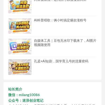
AI科普唱歌：俩小时搞定爆款涨粉号
自媒体工具｜豆包无水印下载来了，AI图片
视频随便用
孔孟+AI短剧，国学育儿号的流量密码
站长简介
微信：milang10086
公众号：迷浪创业笔记