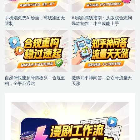
手机端免费AI绘画，离线跑图无
AI漫剧搞钱指南：从版权合规到
限制
爆款制作，小白就能上手
自媒体快速起号四板斧：合规重
搬砖知乎神问答，公众号流量天
构，全平台通吃
天涨