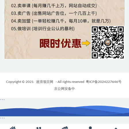
Copyright © 2021
迷浪项目网
- All rights reserved
粤ICP备2024227646号
京公网安备中
```
```