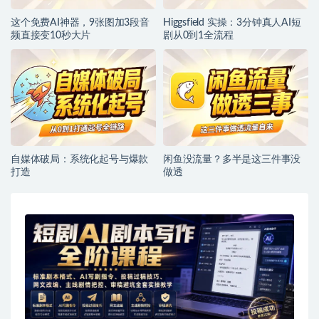
这个免费AI神器，9张图加3段音
Higgsfield 实操：3分钟真人AI短
频直接变10秒大片
剧从0到1全流程
自媒体破局：系统化起号与爆款
闲鱼没流量？多半是这三件事没
打造
做透