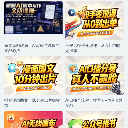
短剧编剧破局：AI写稿与过稿的
全平台投手变现课：从入门到稳
实战心法
定出单
抖音漫画图文，10分钟出片赚收
AI口播全流程：数字人+声音克隆
益
实战