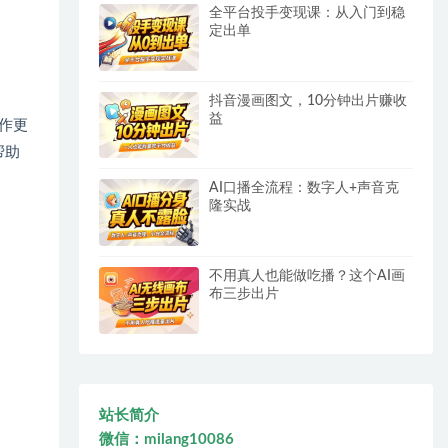
全平台投手变现课：从入门到稳
定出单
抖音漫画图文，10分钟出片赚收
益
作更
帮助
AI口播全流程：数字人+声音克
隆实战
不用真人也能做吃播？这个AI画
布三步出片
站长简介
微信：milang10086