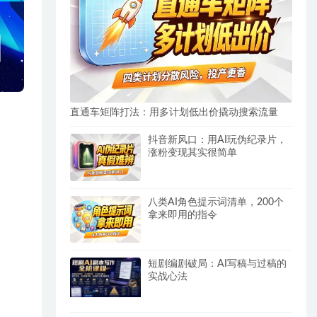
直通车矩阵打法：用多计划低出价撬动搜索流量
抖音新风口：用AI玩伪纪录片，
涨粉变现其实很简单
八类AI角色提示词清单，200个
拿来即用的指令
短剧编剧破局：AI写稿与过稿的
实战心法