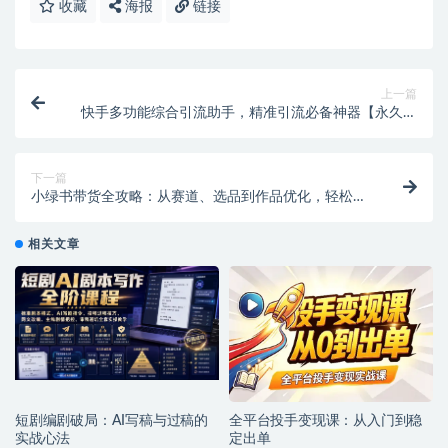
收藏
海报
链接
上一篇
快手多功能综合引流助手，精准引流必备神器【永久脚
本+使用教程】
下一篇
小绿书带货全攻略：从赛道、选品到作品优化，轻松月
入过万
相关文章
短剧编剧破局：AI写稿与过稿的
全平台投手变现课：从入门到稳
实战心法
定出单