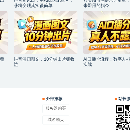
出
抖音新风口：用AI玩伪纪录片，
八类AI角色提示词清单，
涨粉变现其实很简单
来即用的指令
稳
抖音漫画图文，10分钟出片赚收
AI口播全流程：数字人
益
实战
外部推荐
站长
服务器购买
域名购买