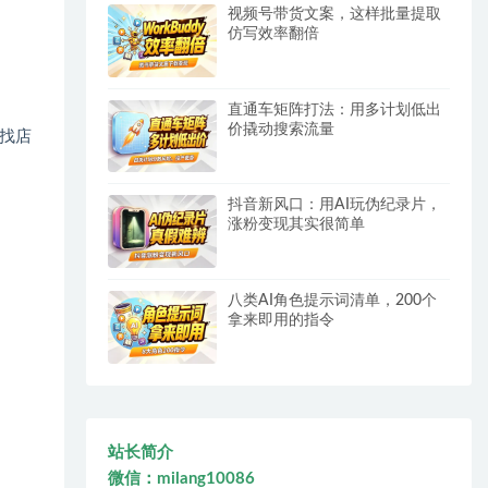
视频号带货文案，这样批量提取
仿写效率翻倍
直通车矩阵打法：用多计划低出
价撬动搜索流量
找店
抖音新风口：用AI玩伪纪录片，
涨粉变现其实很简单
八类AI角色提示词清单，200个
拿来即用的指令
站长简介
微信：milang10086