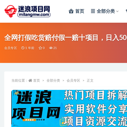
首页
全部分类
全部
全网打假吃货赔付假一赔十项目，日入50
会员专区
1 年前
0
21
当前位置：
首页
全部分类
会员专区
正文