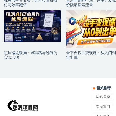
视频号带货文案，这样批量提取
直通车矩阵打法：用多计划低
仿写效率翻倍
价撬动搜索流量
短剧编剧破局：AI写稿与过稿的
全平台投手变现课：从入门到
实战心法
定出单
相关推荐
网站首页
实操项目