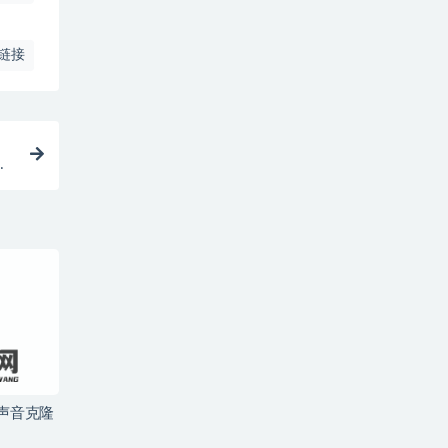
链接
工
+声音克隆