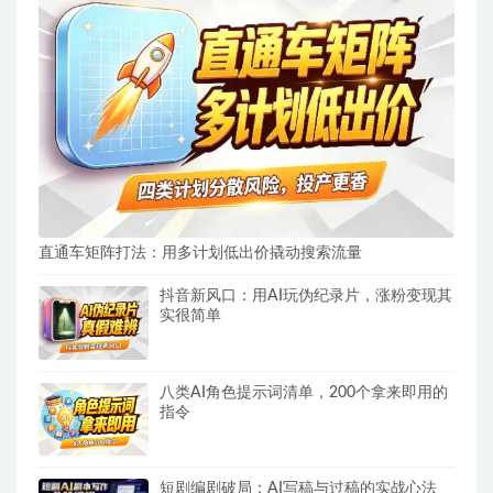
直通车矩阵打法：用多计划低出价撬动搜索流量
抖音新风口：用AI玩伪纪录片，涨粉变现其
实很简单
八类AI角色提示词清单，200个拿来即用的
指令
短剧编剧破局：AI写稿与过稿的实战心法