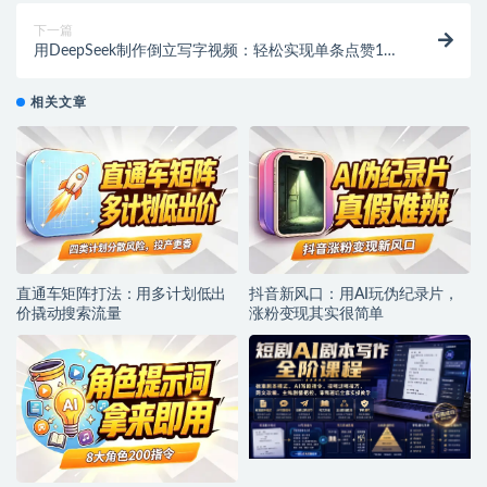
下一篇
用DeepSeek制作倒立写字视频：轻松实现单条点赞10
万+的变现秘籍
相关文章
直通车矩阵打法：用多计划低出
抖音新风口：用AI玩伪纪录片，
价撬动搜索流量
涨粉变现其实很简单