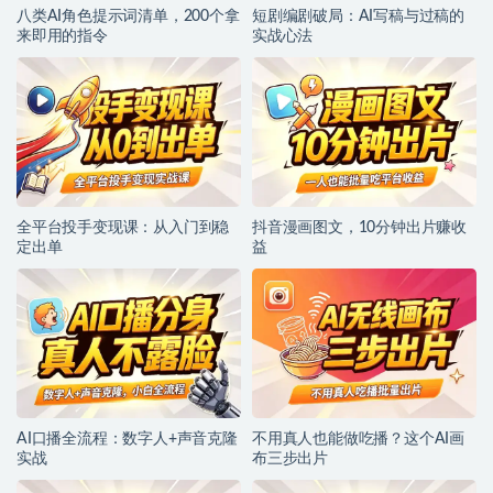
八类AI角色提示词清单，200个拿
短剧编剧破局：AI写稿与过稿的
来即用的指令
实战心法
全平台投手变现课：从入门到稳
抖音漫画图文，10分钟出片赚收
定出单
益
AI口播全流程：数字人+声音克隆
不用真人也能做吃播？这个AI画
实战
布三步出片