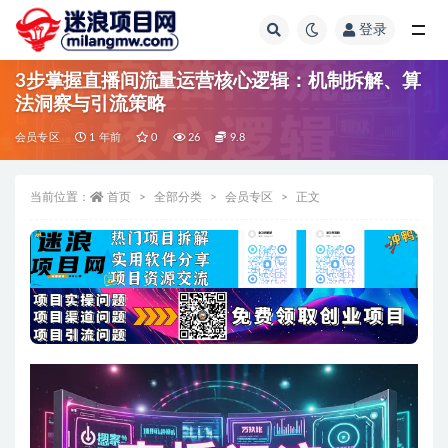
登录
全部
3步掌握直播间流量运营核心逻辑：机制拆解、算
法洞察与引流策略
会员专区
1 年前
0
26
9.8
当前位置：
首页
全部分类
会员专区
正文