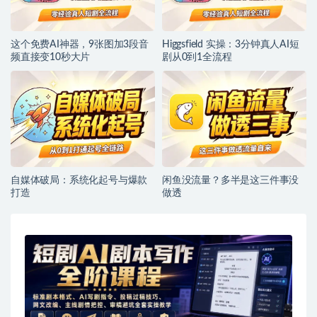
这个免费AI神器，9张图加3段音
Higgsfield 实操：3分钟真人AI短
频直接变10秒大片
剧从0到1全流程
自媒体破局：系统化起号与爆款
闲鱼没流量？多半是这三件事没
打造
做透