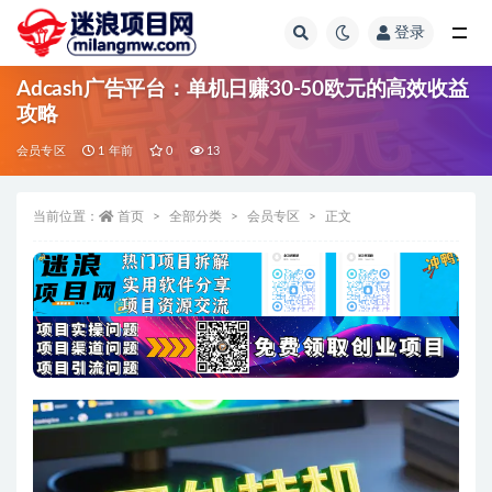
登录
全部
Adcash广告平台：单机日赚30-50欧元的高效收益
攻略
会员专区
1 年前
0
13
当前位置：
首页
全部分类
会员专区
正文