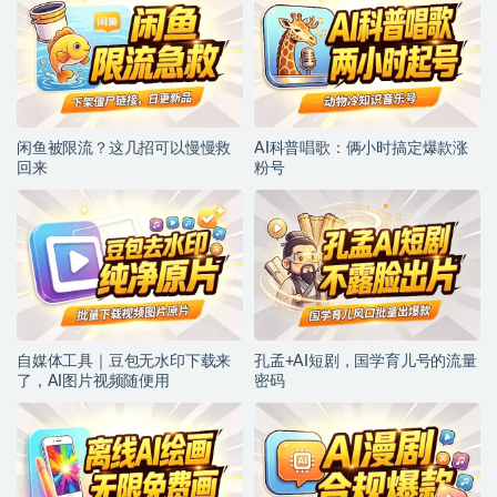
闲鱼被限流？这几招可以慢慢救
AI科普唱歌：俩小时搞定爆款涨
回来
粉号
自媒体工具｜豆包无水印下载来
孔孟+AI短剧，国学育儿号的流量
了，AI图片视频随便用
密码