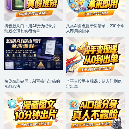
抖音新风口：用AI玩伪纪录片，
八类AI角色提示词清单，200个拿
涨粉变现其实很简单
来即用的指令
短剧编剧破局：AI写稿与过稿的
全平台投手变现课：从入门到稳
实战心法
定出单