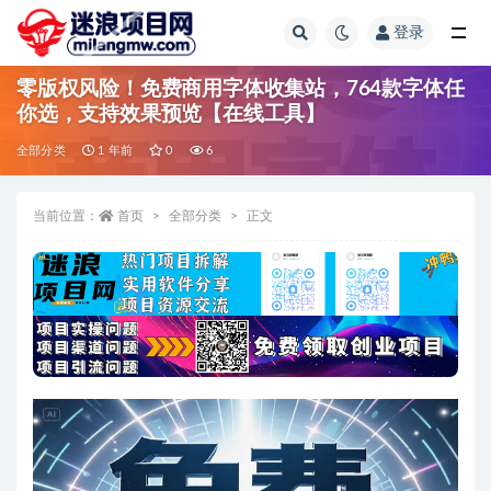
登录
全部
零版权风险！免费商用字体收集站，764款字体任
你选，支持效果预览【在线工具】
全部分类
1 年前
0
6
当前位置：
首页
全部分类
正文