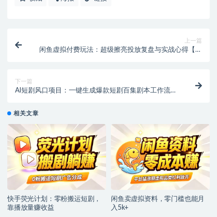
上一篇
闲鱼虚拟付费玩法：超级擦亮投放复盘与实战心得【飞
书文档教程】
下一篇
AI短剧风口项目：一键生成爆款短剧百集剧本工作流
【飞书文档】
相关文章
快手荧光计划：零粉搬运短剧，
闲鱼卖虚拟资料，零门槛也能月
靠播放量赚收益
入5k+