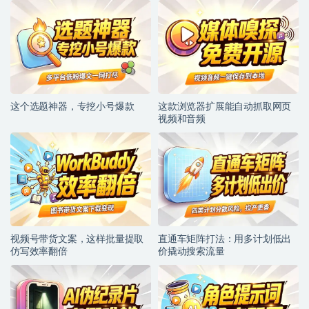
这个选题神器，专挖小号爆款
这款浏览器扩展能自动抓取网页
视频和音频
视频号带货文案，这样批量提取
直通车矩阵打法：用多计划低出
仿写效率翻倍
价撬动搜索流量