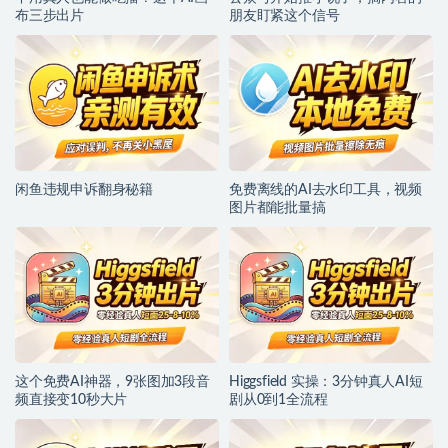
布三步出片
朋友盯紧这个信号
闲鱼违规申诉翻身秘籍
免费离线的AI去水印工具，视频
图片都能批量搞
这个免费AI神器，9张图加3段音
Higgsfield 实操：3分钟真人AI短
频直接变10秒大片
剧从0到1全流程