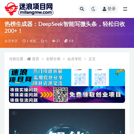
登录
全部
热榜生成器：DeepSeek智能写微头条，轻松日收
200+！
会员专区
1 年前
0
27
9.8
当前位置：
首页
全部分类
会员专区
正文