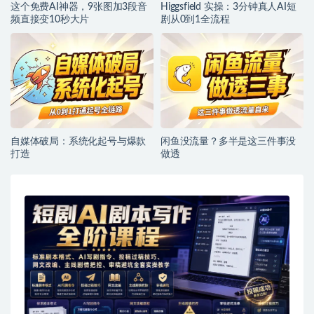
这个免费AI神器，9张图加3段音
Higgsfield 实操：3分钟真人AI短
频直接变10秒大片
剧从0到1全流程
自媒体破局：系统化起号与爆款
闲鱼没流量？多半是这三件事没
打造
做透