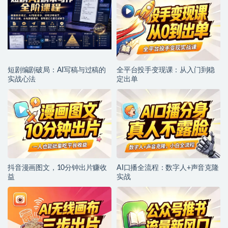
短剧编剧破局：AI写稿与过稿的
全平台投手变现课：从入门到稳
实战心法
定出单
抖音漫画图文，10分钟出片赚收
AI口播全流程：数字人+声音克隆
益
实战