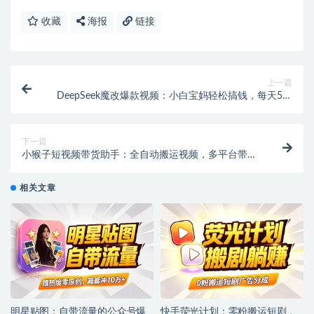
收藏
海报
链接
上一篇
DeepSeek魔改爆款视频：小白宝妈轻松搞钱，每天5分
钟，变现路子超广！【会员专属】
下一篇
小猴子短视频带货助手：全自动搬运视频，多平台带
货，日入可观！
相关文章
明星贴图：自带流量的公众号爆
快手荧光计划：零粉搬运短剧，