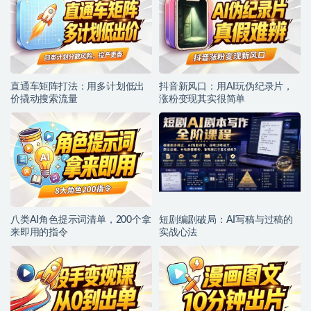
直通车矩阵打法：用多计划低出
抖音新风口：用AI玩伪纪录片，
价撬动搜索流量
涨粉变现其实很简单
八类AI角色提示词清单，200个拿
短剧编剧破局：AI写稿与过稿的
来即用的指令
实战心法