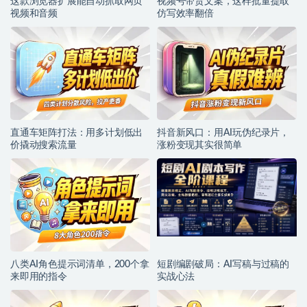
这款浏览器扩展能自动抓取网页
视频号带货文案，这样批量提取
视频和音频
仿写效率翻倍
直通车矩阵打法：用多计划低出
抖音新风口：用AI玩伪纪录片，
价撬动搜索流量
涨粉变现其实很简单
八类AI角色提示词清单，200个拿
短剧编剧破局：AI写稿与过稿的
来即用的指令
实战心法