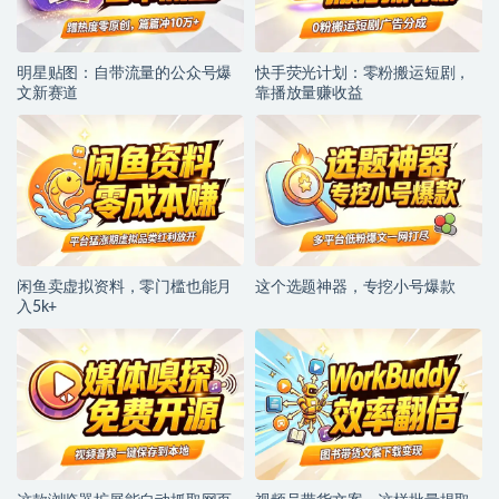
明星贴图：自带流量的公众号爆
快手荧光计划：零粉搬运短剧，
文新赛道
靠播放量赚收益
闲鱼卖虚拟资料，零门槛也能月
这个选题神器，专挖小号爆款
入5k+