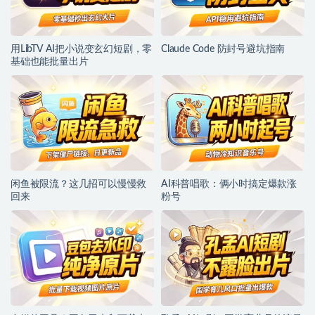
用LibTV AI把小说变玄幻短剧，零
Claude Code 防封号避坑指南
基础也能批量出片
闲鱼被限流？这几招可以慢慢救
AI科普唱歌：俩小时搞定爆款涨
回来
粉号