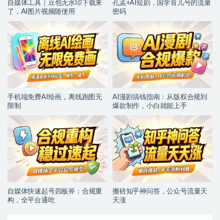
自媒体工具｜豆包无水印下载来
孔孟+AI短剧，国学育儿号的流量
了，AI图片视频随便用
密码
手机端免费AI绘画，离线跑图无
AI漫剧搞钱指南：从版权合规到
限制
爆款制作，小白就能上手
自媒体快速起号四板斧：合规重
搬砖知乎神问答，公众号流量天
构，全平台通吃
天涨